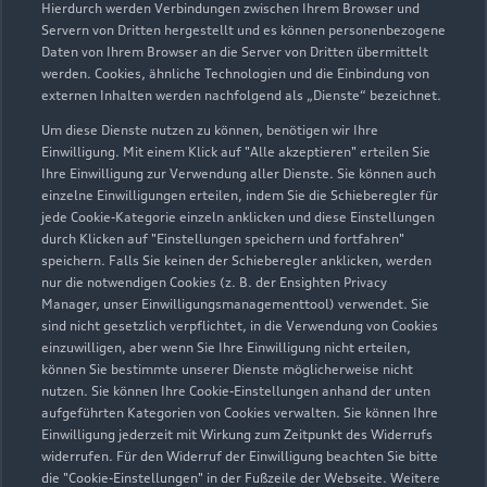
Hierdurch werden Verbindungen zwischen Ihrem Browser und
Servern von Dritten hergestellt und es können personenbezogene
Daten von Ihrem Browser an die Server von Dritten übermittelt
werden. Cookies, ähnliche Technologien und die Einbindung von
externen Inhalten werden nachfolgend als „Dienste“ bezeichnet.
Um diese Dienste nutzen zu können, benötigen wir Ihre
Einwilligung. Mit einem Klick auf "Alle akzeptieren" erteilen Sie
Ihre Einwilligung zur Verwendung aller Dienste. Sie können auch
Audi Pflegemitteltasche
einzelne Einwilligungen erteilen, indem Sie die Schieberegler für
jede Cookie-Kategorie einzeln anklicken und diese Einstellungen
Sommer
durch Klicken auf "Einstellungen speichern und fortfahren"
speichern. Falls Sie keinen der Schieberegler anklicken, werden
Damit Ihr Audi auch im Sommer glänzt: die
nur die notwendigen Cookies (z. B. der Ensighten Privacy
passende Pflege in einer Tasche.
Manager, unser Einwilligungsmanagementtool) verwendet. Sie
sind nicht gesetzlich verpflichtet, in die Verwendung von Cookies
Zur Audi Shopping World
einzuwilligen, aber wenn Sie Ihre Einwilligung nicht erteilen,
können Sie bestimmte unserer Dienste möglicherweise nicht
nutzen. Sie können Ihre Cookie-Einstellungen anhand der unten
aufgeführten Kategorien von Cookies verwalten. Sie können Ihre
Einwilligung jederzeit mit Wirkung zum Zeitpunkt des Widerrufs
widerrufen. Für den Widerruf der Einwilligung beachten Sie bitte
die "Cookie-Einstellungen" in der Fußzeile der Webseite. Weitere